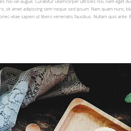
es nisi vel augue. Curabitur ullamcorper ultricies nisi, nam eget 
sit amet adipiscing sem neque sed ipsum. Nam quam nunc, blandit 
ec vitae sapien ut libero venenatis faucibus. Nullam quis ante. Et