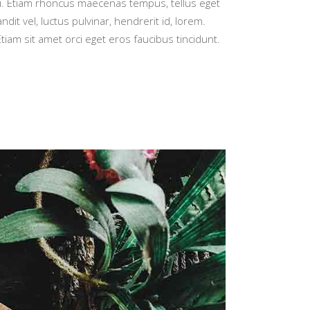
dui. Etiam rhoncus maecenas tempus, tellus eget
vel, luctus pulvinar, hendrerit id, lorem.
iam sit amet orci eget eros faucibus tincidunt.