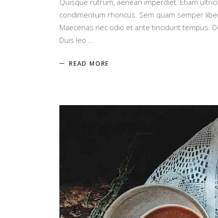
Quisque rutrum, aenean imperdiet. Etiam ultrici
condimentum rhoncus. Sem quam semper libero, 
Maecenas nec odio et ante tincidunt tempus. Don
Duis leo
READ MORE